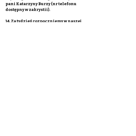
pani Katarzyny Burzy (nr telefonu 
dostępny w zakrystii).
14. Za tydzień rozpoczniemy w naszej 
parafii rekolekcje adwentowe. 
Poprowadzi je Ks. Tomasz Turczyn z 
Archidiecezji Częstochowskiej. W 
niedzielę msze św. i nauki wg zwykłego 
porządku. Od poniedziałku do środy o 
godz. 7:00 roraty z nauką dla dzieci. Msze 
św. z naukami dla dorosłych o godz. 10:00, 
18:00 i 19:30.
15. Za tydzień na mszę św. o godz. 10:30 
zapraszamy rodziców i dzieci 
komunijne.
16. Od przyszłej niedzieli ministranci 
będą rozprowadzać sianko na stół 
wigilijny. Dochód zasili fundusz 
ministrancki.
17. Na stolikach przy wyjściach z kościoła 