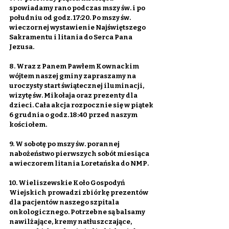
spowiadamy rano podczas mszy św. i po 
południu od godz. 17:20. Po mszy św. 
wieczornej wystawienie Najświętszego 
Sakramentu i litania do Serca Pana 
Jezusa.
8. Wraz z Panem Pawłem Kownackim 
wójtem naszej gminy zapraszamy na 
uroczysty start świątecznej iluminacji, 
wizytę św. Mikołaja oraz prezenty dla 
dzieci. Cała akcja rozpocznie się w piątek 
6 grudnia o godz. 18:40 przed naszym 
kościołem.
9. W sobotę po mszy św. porannej 
nabożeństwo pierwszych sobót miesiąca 
a wieczorem litania Loretańska do NMP.
10. Wieliszewskie Koło Gospodyń 
Wiejskich prowadzi zbiórkę prezentów 
dla pacjentów naszego szpitala 
onkologicznego. Potrzebne są balsamy 
nawilżające, kremy natłuszczające, 