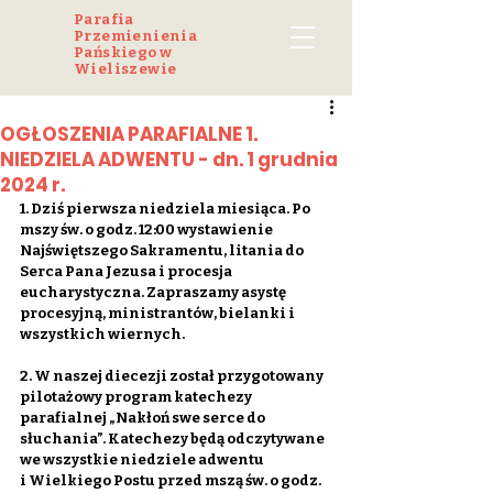
Parafia
Przemienienia
Pańskiego w
Wieliszewie
OGŁOSZENIA PARAFIALNE 1.
NIEDZIELA ADWENTU - dn. 1 grudnia
2024 r.
1. Dziś pierwsza niedziela miesiąca. Po 
mszy św. o godz. 12:00 wystawienie 
Najświętszego Sakramentu, litania do 
Serca Pana Jezusa i procesja 
eucharystyczna. Zapraszamy asystę 
procesyjną, ministrantów, bielanki i 
wszystkich wiernych.
2. W naszej diecezji został przygotowany 
pilotażowy program katechezy 
parafialnej „Nakłoń swe serce do 
słuchania”. Katechezy będą odczytywane 
we wszystkie niedziele adwentu 
i Wielkiego Postu przed mszą św. o godz. 