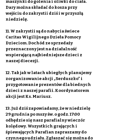
maszynki do golenia i oliwki do ciała. 
Dary można składać do kosza przy 
wejściu do zakrystii dziś i w przyszłą 
niedzielę.
11. W zakrystii są do nabycia świece 
Caritas Wigilijnego Dzieła Pomocy 
Dzieciom. Dochód ze sprzedaży 
przeznaczony jest na działalność 
wspierającą najbiedniejsze dzieci z 
naszej diecezji.
12. Tak jak w latach ubiegłych planujemy 
zorganizowanie akcji „Serduszko” i 
przygotowanie prezentów dla biednych 
dzieci z naszej parafii. Koordynatorem 
akcji jest Ks. Mariusz.
13. Już dziś zapowiadamy, że w niedzielę 
29 grudnia po mszy św. o godz. 17:00 
odbędzie się nasz parafialny wieczór 
kolędowy. Wszystkich grających i 
śpiewających Parafian zapraszamy do 
czynnego udziału. Zgłaszać się można do 