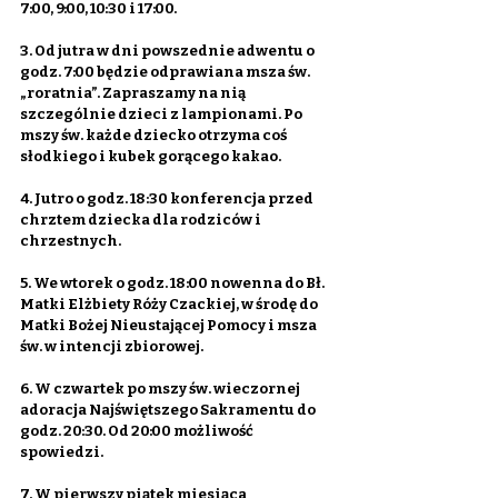
7:00, 9:00, 10:30 i 17:00.
3. Od jutra w dni powszednie adwentu o 
godz. 7:00 będzie odprawiana msza św. 
„roratnia”. Zapraszamy na nią 
szczególnie dzieci z lampionami. Po 
mszy św. każde dziecko otrzyma coś 
słodkiego i kubek gorącego kakao.
4. Jutro o godz. 18:30 konferencja przed 
chrztem dziecka dla rodziców i 
chrzestnych.
5. We wtorek o godz. 18:00 nowenna do Bł. 
Matki Elżbiety Róży Czackiej, w środę do 
Matki Bożej Nieustającej Pomocy i msza 
św. w intencji zbiorowej.
6. W czwartek po mszy św. wieczornej 
adoracja Najświętszego Sakramentu do 
godz. 20:30. Od 20:00 możliwość 
spowiedzi.
7. W pierwszy piątek miesiąca 