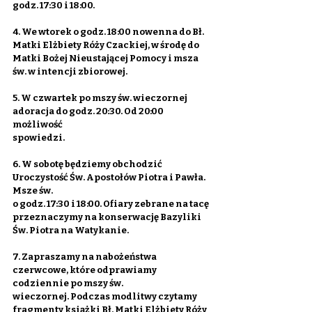
godz. 17:30 i 18:00.
4. We wtorek o godz. 18:00 nowenna do Bł. 
Matki Elżbiety Róży Czackiej, w środę do
Matki Bożej Nieustającej Pomocy i msza 
św. w intencji zbiorowej.
5. W czwartek po mszy św. wieczornej 
adoracja do godz. 20:30. Od 20:00 
możliwość
spowiedzi.
6. W sobotę będziemy obchodzić 
Uroczystość Św. Apostołów Piotra i Pawła. 
Msze św.
o godz. 17:30 i 18:00. Ofiary zebrane na tacę 
przeznaczymy na konserwację Bazyliki
Św. Piotra na Watykanie.
7. Zapraszamy na nabożeństwa 
czerwcowe, które odprawiamy 
codziennie po mszy św.
wieczornej. Podczas modlitwy czytamy 
fragmenty książki Bł. Matki Elżbiety Róży