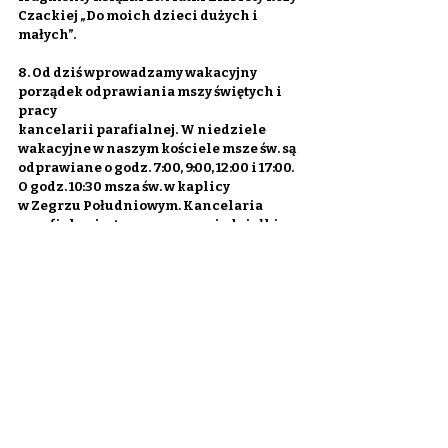
Czackiej „Do moich dzieci dużych i 
małych”.
8. Od dziś wprowadzamy wakacyjny 
porządek odprawiania mszy świętych i 
pracy
kancelarii parafialnej. W niedziele 
wakacyjne w naszym kościele msze św. są
odprawiane o godz. 7:00, 9:00, 12:00 i 17:00. 
O godz. 10:30 msza św. w kaplicy
w Zegrzu Południowym. Kancelaria 
parafialna jest czynna w poniedziałki, 
środy i
piątki w godz. 16:00-17:20.
9. Zachęcamy do zakupu prasy 
katolickiej. W tygodniku „Idziemy” m. in. 
„Translokaty na
Pradze” – w czerwcu każdego roku księża 
otrzymują od swojego biskupa nowe
parafie do objęcia i obowiązki do 
wykonania. Gdzie zostali posłani w tym 
roku