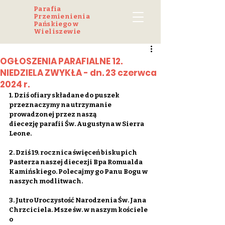
Parafia
Przemienienia
Pańskiego w
Wieliszewie
OGŁOSZENIA PARAFIALNE 12.
NIEDZIELA ZWYKŁA - dn. 23 czerwca
2024 r.
1. Dziś ofiary składane do puszek 
przeznaczymy na utrzymanie 
prowadzonej przez naszą
diecezję parafii Św. Augustyna w Sierra 
Leone.
2. Dziś 19. rocznica święceń biskupich 
Pasterza naszej diecezji Bpa Romualda
Kamińskiego. Polecajmy go Panu Bogu w 
naszych modlitwach.
3. Jutro Uroczystość Narodzenia Św. Jana 
Chrzciciela. Msze św. w naszym kościele 
o