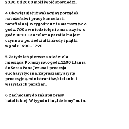
20:30. Od 20:00 możliwość spowiedzi.
4. Obowiązuje już wakacyjny porządek 
nabożeństw i pracy kancelarii 
parafialnej. W tygodniu nie ma mszy św. o 
godz. 7:00 a w niedzielę nie ma mszy św. o 
godz. 10:30. Kancelaria parafialna jest 
czynna w poniedziałki, środy i piątki 
w godz. 16:00 – 17:20.
5. Za tydzień pierwsza niedziela 
miesiąca. Po mszy św. o godz. 12:00 litania 
do Serca Pana Jezusa i procesja 
eucharystyczna. Zapraszamy asystę 
procesyjną, ministrantów, bielanki i 
wszystkich parafian.
6. Zachęcamy do zakupu prasy 
katolickiej. W tygodniku „Idziemy” m. in. 
„Papieskie sanktuarium” – o tym, że 
mamy w naszej diecezji w Radzyminie 
sanktuarium Św. Jana Pawła II 
wybudowane jako wotum za papieża 
Polaka i za polskie zwycięstwo w bitwie 