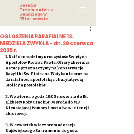
Parafia
Przemienienia
Pańskiego w
Wieliszewie
OGŁOSZENIA PARAFIALNE 13.
NIEDZIELA ZWYKŁA - dn. 29 czerwca
2025 r.
1. Dziś obchodzimy uroczystość Świętych 
Apostołów Piotra i Pawła. Ofiary zbierana 
na tacę przeznaczymy na konserwację 
Bazyliki Św. Piotra na Watykanie oraz na 
działalność apostolską i charytatywną 
Stolicy Apostolskiej.
2. We wtorek o godz. 18:00 nowenna do Bł. 
Elżbiety Róży Czackiej, w środę do MB 
Nieustającej Pomocy i msza św. w intencji 
zbiorowej.
3. W czwartek wieczorem adoracja 
Najświętszego Sakramentu do godz. 