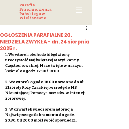
Parafia
Przemienienia
Pańskiego w
Wieliszewie
OGŁOSZENIA PARAFIALNE 20.
NIEDZIELA ZWYKŁA - dn. 24 sierpnia
2025 r.
1. We wtorek obchodzić będziemy 
uroczystość Najświętszej Maryi Panny 
Częstochowskiej. Msze święte w naszym 
kościele o godz. 17:30 i 18:00.
2. We wtorek o godz. 18:00 nowenna do Bł. 
Elżbiety Róży Czackiej, w środę do MB 
Nieustającej Pomocy i msza św. w intencji 
zbiorowej.
3. W czwartek wieczorem adoracja 
Najświętszego Sakramentu do godz. 
20:30. Od 20:00 możliwość spowiedzi.