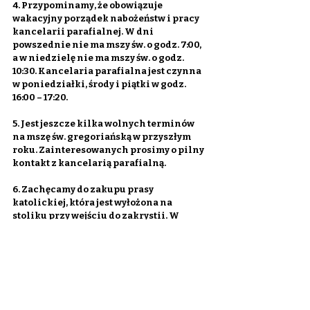
4. Przypominamy, że obowiązuje 
wakacyjny porządek nabożeństw i pracy 
kancelarii parafialnej. W dni 
powszednie nie ma mszy św. o godz. 7:00, 
a w niedzielę nie ma mszy św. o godz. 
10:30. Kancelaria parafialna jest czynna 
w poniedziałki, środy i piątki w godz. 
16:00 – 17:20.
5. Jest jeszcze kilka wolnych terminów 
na mszę św. gregoriańską w przyszłym 
roku. Zainteresowanych prosimy o pilny 
kontakt z kancelarią parafialną.
6. Zachęcamy do zakupu prasy 
katolickiej, która jest wyłożona na 
stoliku przy wejściu do zakrystii. W 
tygodniku „Idziemy” m. in. „Do duchowej 
stolicy” – Czy Jasna Góra nadal odgrywa 
taką znaczącą rolę jak kiedyś? – mówi 
kustosz sanktuarium w wywiadzie 
Michała Wodzickiego.