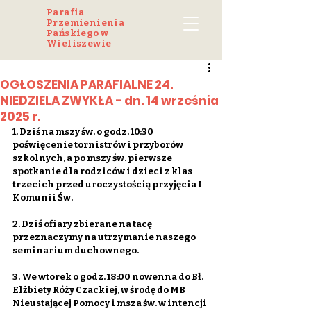
Parafia
Przemienienia
Pańskiego w
Wieliszewie
OGŁOSZENIA PARAFIALNE 24.
NIEDZIELA ZWYKŁA - dn. 14 września
2025 r.
1. Dziś na mszy św. o godz. 10:30 
poświęcenie tornistrów i przyborów 
szkolnych, a po mszy św. pierwsze 
spotkanie dla rodziców i dzieci z klas 
trzecich przed uroczystością przyjęcia I 
Komunii Św.
2. Dziś ofiary zbierane na tacę 
przeznaczymy na utrzymanie naszego 
seminarium duchownego.
3. We wtorek o godz. 18:00 nowenna do Bł. 
Elżbiety Róży Czackiej, w środę do MB 
Nieustającej Pomocy i msza św. w intencji 