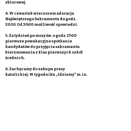
zbiorowej.
4. W czwartek wieczorem adoracja 
Najświętszego Sakramentu do godz. 
20:30. Od 20:00 możliwość spowiedzi.
5. Za tydzień po mszy św. o godz. 17:00 
pierwsze powakacyjne spotkanie 
kandydatów do przyjęcia sakramentu 
bierzmowania z klas pierwszych szkół 
średnich.
6. Zachęcamy do zakupu prasy 
katolickiej. W tygodniku „Idziemy” m. in. 
„Idziemy dla prawdy” – o spotkaniu 
przedstawicieli mediów w 20. rocznicę 
powstania tygodnika „Idziemy” pisze 
Magdalena Prokop-Duchnowska.