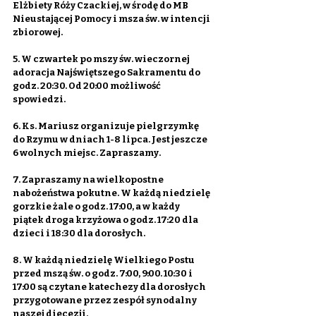
Elżbiety Róży Czackiej, w środę do MB 
Nieustającej Pomocy i msza św. w intencji 
zbiorowej.
5. W czwartek po mszy św. wieczornej 
adoracja Najświętszego Sakramentu do 
godz. 20:30. Od 20:00 możliwość 
spowiedzi.
6. Ks. Mariusz organizuje pielgrzymkę 
do Rzymu w dniach 1-8 lipca. Jest jeszcze 
6 wolnych miejsc. Zapraszamy.
7. Zapraszamy na wielkopostne 
nabożeństwa pokutne. W każdą niedzielę 
gorzkie żale o godz. 17:00, a w każdy 
piątek droga krzyżowa o godz. 17:20 dla 
dzieci i 18:30 dla dorosłych.
8. W każdą niedzielę Wielkiego Postu 
przed mszą św. o godz. 7:00, 9:00. 10:30 i 
17:00 są czytane katechezy dla dorosłych 
przygotowane przez zespół synodalny 
naszej diecezji.