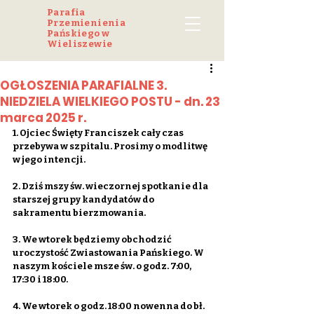
Parafia
Przemienienia
Pańskiego w
Wieliszewie
OGŁOSZENIA PARAFIALNE 3.
NIEDZIELA WIELKIEGO POSTU - dn. 23
marca 2025 r.
1. Ojciec Święty Franciszek cały czas 
przebywa w szpitalu. Prosimy o modlitwę 
w jego intencji.
2. Dziś mszy św. wieczornej spotkanie dla 
starszej grupy kandydatów do 
sakramentu bierzmowania.
3. We wtorek będziemy obchodzić 
uroczystość Zwiastowania Pańskiego. W 
naszym kościele msze św. o godz. 7:00, 
17:30 i 18:00.
4. We wtorek o godz. 18:00 nowenna do bł. 