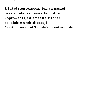
9. Za tydzień rozpoczniemy w naszej 
parafii rekolekcje wielkopostne. 
Poprowadzi je dla nas Ks. Michał 
Sokalski z Archidiecezji 
Częstochowskiej. Rekolekcje potrwają do 
środy, 2 kwietnia. Szczegółowy plan 
rekolekcji podamy za tydzień.
10. Zachęcamy do zakupu i lektury prasy 
katolickiej. W tygodniku „Idziemy” m. in. 
„Zwycięstwo w poprawczaku.” – Czy w 
takich placówkach jest miejsce na 
nadzieję? – odpowiada ks. Adam 
Anuszkiewicz kapelan zakładu 
poprawczego w Białymstoku.
Parafia Przemienienia Pańskiego w
Wieliszewie
ul. Modlińska 58, 05-135 Wieliszew