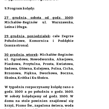
9. Program kolędy:
27 grudnia, sobota od godz. 10:00
: 
Michałów-Reginów ul. Warszawska, 
Leśna i Długa.
29 grudnia, poniedziałek
: całe Zegrze 
Południowe, Komornica i Poddębie 
(nasza strona).
30 grudnia, wtorek
: Michałów-Reginów: 
ul. Ogrodowa, Nowodworska, Akacjowa, 
Piaskowa, Przytulna, Prosta, Kwiatowa, 
Sadowa, Główna, Kolejowa, Polna, Cicha, 
Brzozowa, Piękna, Dworkowa, Boczna, 
Skośna, Krótka i Ku Słońcu.
​W tygodniu rozpoczynamy kolędę rano o 
godz. 10:00 a po południu o godz. 16:00. 
W soboty kolędujemy od godz. 10:00. W 
domu na stole powinien znajdować się 
krzyż, Pismo Św., zapalona świeca, woda 