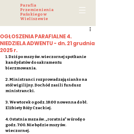
Parafia
Przemienienia
Pańskiego w
Wieliszewie
OGŁOSZENIA PARAFIALNE 4.
NIEDZIELA ADWENTU - dn. 21 grudnia
2025 r.
1. Dziś po mszy św. wieczornej spotkanie 
kandydatów do sakramentu 
bierzmowania.
2. Ministranci rozprowadzają sianko na 
stół wigilijny. Dochód zasili fundusz 
ministrancki.
3. We wtorek o godz. 18:00 nowenna do bł. 
Elżbiety Róży Czackiej.
4. Ostatnia msza św. „roratnia” w środę o 
godz. 7:00. Nie będzie mszy św. 
wieczornej.