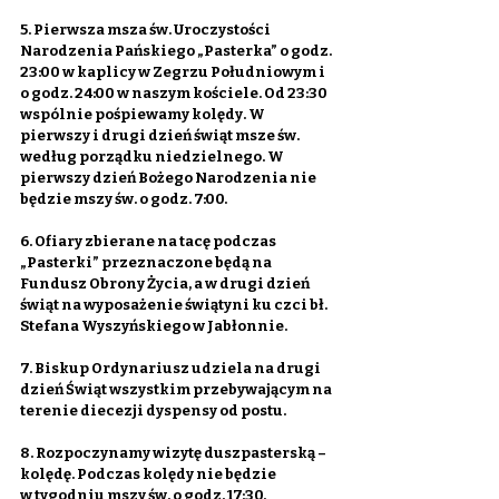
5. Pierwsza msza św. Uroczystości 
Narodzenia Pańskiego „Pasterka” o godz. 
23:00 w kaplicy w Zegrzu Południowym i 
o godz. 24:00 w naszym kościele. Od 23:30 
wspólnie pośpiewamy kolędy. W 
pierwszy i drugi dzień świąt msze św. 
według porządku niedzielnego. W 
pierwszy dzień Bożego Narodzenia nie 
będzie mszy św. o godz. 7:00.
6. Ofiary zbierane na tacę podczas 
„Pasterki” przeznaczone będą na 
Fundusz Obrony Życia, a w drugi dzień 
świąt na wyposażenie świątyni ku czci bł. 
Stefana Wyszyńskiego w Jabłonnie.
7. Biskup Ordynariusz udziela na drugi 
dzień Świąt wszystkim przebywającym na 
terenie diecezji dyspensy od postu.
8. Rozpoczynamy wizytę duszpasterską – 
kolędę. Podczas kolędy nie będzie 
w tygodniu mszy św. o godz. 17:30.