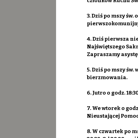
członków Ruchu Świ
3. Dziś po mszy św. 
pierwszokomunijn
4. Dziś pierwsza ni
Najświętszego Sakr
Zapraszamy asystę 
5. Dziś po mszy św
bierzmowania.
6. Jutro o godz. 18
7. We wtorek o godz
Nieustającej Pomocy
8. W czwartek po m