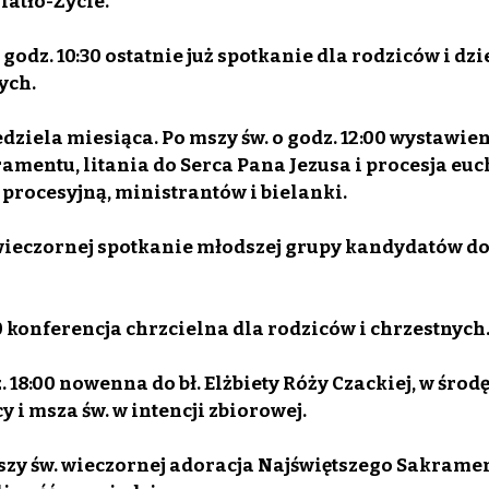
atło-Życie.
o godz. 10:30 ostatnie już spotkanie dla rodziców i dzie
ych.
edziela miesiąca. Po mszy św. o godz. 12:00 wystawien
amentu, litania do Serca Pana Jezusa i procesja euc
procesyjną, ministrantów i bielanki.
. wieczornej spotkanie młodszej grupy kandydatów do
:30 konferencja chrzcielna dla rodziców i chrzestnych
. 18:00 nowenna do bł. Elżbiety Róży Czackiej, w środ
 i msza św. w intencji zbiorowej.
szy św. wieczornej adoracja Najświętszego Sakramen