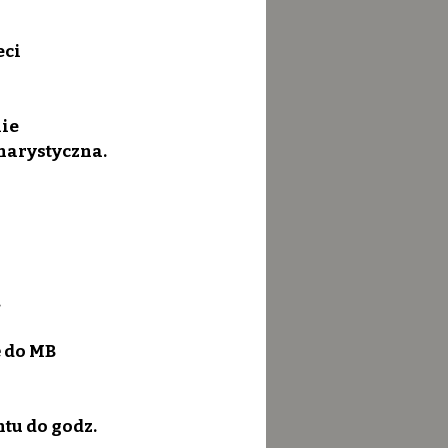
ci 
ie 
harystyczna. 
 
.
ę do MB 
tu do godz. 