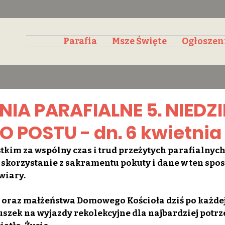
Parafia
Msze Święte
Ogłoszen
IA PARAFIALNE 5. NIEDZI
 POSTU - dn. 6 kwietnia 
tkim za wspólny czas i trud przeżytych parafialnych 
 skorzystanie z sakramentu pokuty i dane w ten spos
wiary.
 oraz małżeństwa Domowego Kościoła dziś po każdej 
puszek na wyjazdy rekolekcyjne dla najbardziej potrz