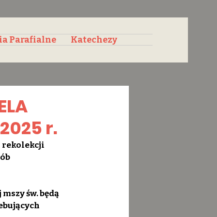
ia Parafialne
Katechezy
ELA
2025 r.
rekolekcji 
ób 
mszy św. będą 
ebujących 