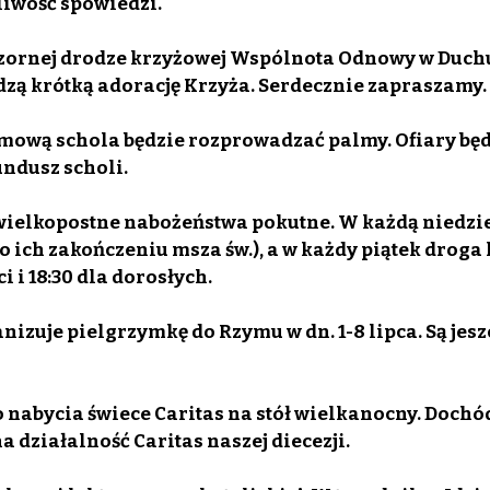
liwość spowiedzi.
czornej drodze krzyżowej Wspólnota Odnowy w Duchu 
zą krótką adorację Krzyża. Serdecznie zapraszamy.
lmową schola będzie rozprowadzać palmy. Ofiary będ
ndusz scholi.
wielkopostne nabożeństwa pokutne. W każdą niedzie
(po ich zakończeniu msza św.), a w każdy piątek droga
ci i 18:30 dla dorosłych.
anizuje pielgrzymkę do Rzymu w dn. 1-8 lipca. Są jesz
do nabycia świece Caritas na stół wielkanocny. Dochó
a działalność Caritas naszej diecezji.