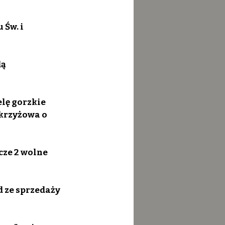
Św. i 
ą 
lę gorzkie 
 krzyżowa o 
cze 2 wolne 
d ze sprzedaży 