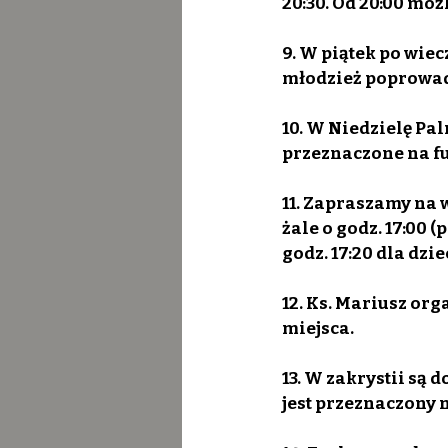
20:30. Od 20:00 moż
9. W piątek po wie
młodzież poprowad
10. W Niedzielę Pa
przeznaczone na fu
11. Zapraszamy na 
żale o godz. 17:00 
godz. 17:20 dla dzie
12. Ks. Mariusz org
miejsca.
13. W zakrystii są 
jest przeznaczony n