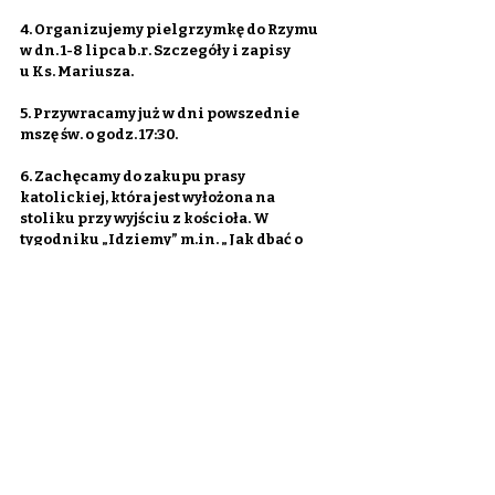
4. Organizujemy pielgrzymkę do Rzymu 
w dn. 1-8 lipca b.r. Szczegóły i zapisy 
u Ks. Mariusza.
5. Przywracamy już w dni powszednie 
mszę św. o godz. 17:30.
6. Zachęcamy do zakupu prasy 
katolickiej, która jest wyłożona na 
stoliku przy wyjściu z kościoła. W 
tygodniku „Idziemy” m.in. „Jak dbać o 
miłość?” – o. Mirosław Pilśniak opowiada 
o tym, że nawet po latach można się 
zachwycić sobą w małżeństwie.
Parafia Przemienienia Pańskiego w
Wieliszewie
ul. Modlińska 58, 05-135 Wieliszew