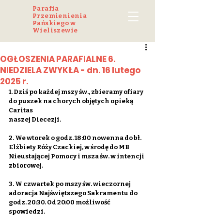
Parafia
Przemienienia
Pańskiego w
Wieliszewie
OGŁOSZENIA PARAFIALNE 6.
NIEDZIELA ZWYKŁA - dn. 16 lutego
2025 r.
1. Dziś po każdej mszy św., zbieramy ofiary 
do puszek na chorych objętych opieką 
Caritas
naszej Diecezji.
2. We wtorek o godz. 18:00 nowenna do bł. 
Elżbiety Róży Czackiej, w środę do MB 
Nieustającej Pomocy i msza św. w intencji 
zbiorowej.
3. W czwartek po mszy św. wieczornej 
adoracja Najświętszego Sakramentu do 
godz. 20:30. Od 20:00 możliwość 
spowiedzi.