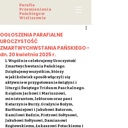
Parafia
Przemienienia
Pańskiego w
Wieliszewie
OGŁOSZENIA PARAFIALNE
UROCZYSTOŚĆ
ZMARTWYCHWSTANIA PAŃSKIEGO -
dn. 20 kwietnia 2025 r.
1. Wspólnie celebrujemy Uroczystość 
Zmartwychwstania Pańskiego. 
Dziękujemy wszystkim, którzy 
w jakikolwiek sposób włączyli się 
aktywnie w przygotowanie świątyni i 
liturgii Świętego Triduum Paschalnego. 
Księżom Jackowi i Mariuszowi, 
ministrantom, lektorom oraz pani 
Katarzynie Burzy, Grażynie Bożym, 
Bartłomiejowi i Jakubowi Batorom, 
Kamilowi Redzie, Piotrowi Sołtysowi, 
Jakubowi Sołtysowi, Damianowi 
Rzążewskiemu, Łukaszowi Potackiemu i 