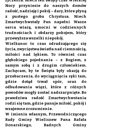
życzenia. Niech ten święty czas Wielkiej 
Nocy przyniesie do naszych domów 
radość, nadzieję i pokój – dary, które płyną 
z pustego grobu Chrystusa. Niech 
Zmartwychwstały Pan napełni Wasze 
serca wiarą, umocni w codziennych 
trudnościach i obdarzy pokojem, który 
przewyższa wszelki niepokój.
Wielkanoc to czas odradzającego się 
życia, zwycięstwa światła nad ciemnością, 
miłości nad lękiem. To również czas 
głębokiego pojednania – z Bogiem, z 
samym sobą i z drugim człowiekiem. 
Zachęcam, by te Święta były okazją do 
przebaczenia, do wyciągnięcia ręki tam, 
gdzie dotąd trwał spór, oraz do 
odbudowania więzi, które z różnych 
powodów mogły zostać nadszarpnięte. Bo 
prawdziwa radość Zmartwychwstania 
rodzi się tam, gdzie panuje miłość, pokój i 
wzajemne zrozumienie.
W imieniu własnym, Przewodniczącego 
Rady Gminy Wieliszew Pana Rafała 
Donarskiego, Radnych Gminy 