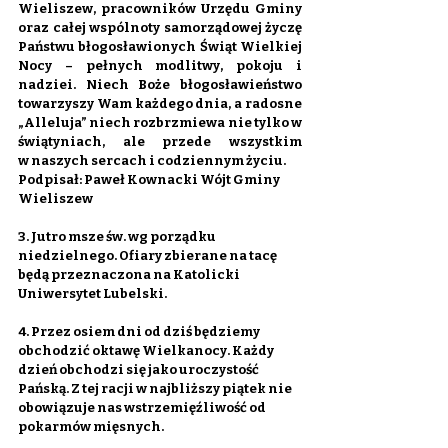
Wieliszew, pracowników Urzędu Gminy 
oraz całej wspólnoty samorządowej życzę 
Państwu błogosławionych Świąt Wielkiej 
Nocy – pełnych modlitwy, pokoju i 
nadziei. Niech Boże błogosławieństwo 
towarzyszy Wam każdego dnia, a radosne 
„Alleluja” niech rozbrzmiewa nie tylko w 
świątyniach, ale przede wszystkim 
w naszych sercach i codziennym życiu.
Podpisał: Paweł Kownacki Wójt Gminy 
Wieliszew
3. Jutro msze św. wg porządku 
niedzielnego. Ofiary zbierane na tacę 
będą przeznaczona na Katolicki 
Uniwersytet Lubelski.
4. Przez osiem dni od dziś będziemy 
obchodzić oktawę Wielkanocy. Każdy 
dzień obchodzi się jako uroczystość 
Pańską. Z tej racji w najbliższy piątek nie 
obowiązuje nas wstrzemięźliwość od 
pokarmów mięsnych.