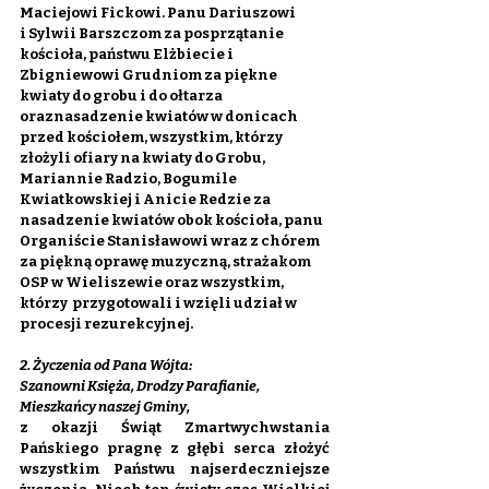
Maciejowi Fickowi. Panu Dariuszowi 
i Sylwii Barszczom za posprzątanie 
kościoła, państwu Elżbiecie i 
Zbigniewowi Grudniom za piękne 
kwiaty do grobu i do ołtarza 
oraznasadzenie kwiatów w donicach 
przed kościołem, wszystkim, którzy 
złożyli ofiary na kwiaty do Grobu, 
Mariannie Radzio, Bogumile 
Kwiatkowskiej i Anicie Redzie za 
nasadzenie kwiatów obok kościoła, panu 
Organiście Stanisławowi wraz z chórem 
za piękną oprawę muzyczną, strażakom 
OSP w Wieliszewie oraz wszystkim, 
którzy  przygotowali i wzięli udział w 
procesji rezurekcyjnej.
2. Życzenia od Pana Wójta:
Szanowni Księża, Drodzy Parafianie, 
Mieszkańcy naszej Gminy,
z okazji Świąt Zmartwychwstania 
Pańskiego pragnę z głębi serca złożyć 
wszystkim Państwu najserdeczniejsze 