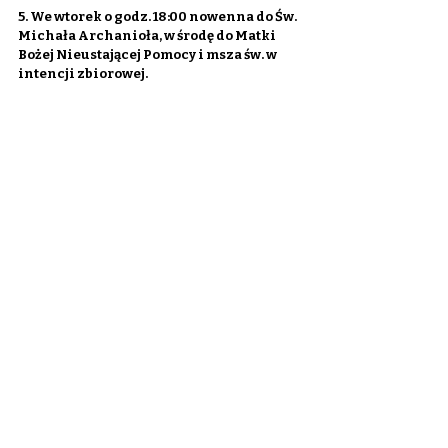
5. We wtorek o godz. 18:00 nowenna do Św. 
Michała Archanioła, w środę do Matki 
Bożej Nieustającej Pomocy i msza św. w 
intencji zbiorowej.
6. W czwartek wieczorem adoracja 
Najświętszego Sakramentu do godz. 
20:30. Od 20:00 możliwość spowiedzi.
7. Za tydzień Niedziela Miłosierdzia 
Bożego. Przez cały tydzień po mszy św. 
wieczornej nowenna do Miłosierdzia 
Bożego.
8. Wspólnota Góra Tabor wraz z 
uczniami Szkoły Podstawowej nr 1 w 
Wieliszewie poprowadzi za tydzień o 
godz. 15:00 Koronkę do Bożego 
Miłosierdzia.
9. Za tydzień w Łochowie odbędzie się 
motocyklowe rozpoczęcie sezonu. 
Miłośników motocykli zapraszamy na 