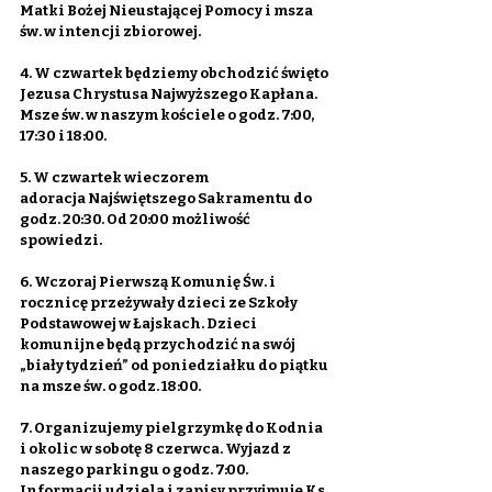
Matki Bożej Nieustającej Pomocy i msza 
św. w intencji zbiorowej.
4. W czwartek będziemy obchodzić święto 
Jezusa Chrystusa Najwyższego Kapłana. 
Msze św. w naszym kościele o godz. 7:00, 
17:30 i 18:00.
5. W czwartek wieczorem 
adoracja Najświętszego Sakramentu do 
godz. 20:30. Od 20:00 możliwość 
spowiedzi.
6. Wczoraj Pierwszą Komunię Św. i 
rocznicę przeżywały dzieci ze Szkoły 
Podstawowej w Łajskach. Dzieci 
komunijne będą przychodzić na swój 
„biały tydzień” od poniedziałku do piątku 
na msze św. o godz. 18:00.
7. Organizujemy pielgrzymkę do Kodnia 
i okolic w sobotę 8 czerwca. Wyjazd z 
naszego parkingu o godz. 7:00. 
Informacji udziela i zapisy przyjmuje Ks. 