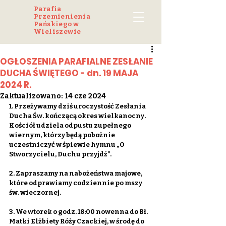
Parafia
Przemienienia
Pańskiego w
Wieliszewie
OGŁOSZENIA PARAFIALNE ZESŁANIE
DUCHA ŚWIĘTEGO - dn. 19 MAJA
2024 R.
Zaktualizowano:
14 cze 2024
1. Przeżywamy dziś uroczystość Zesłania 
Ducha Św. kończącą okres wielkanocny. 
Kościół udziela odpustu zupełnego 
wiernym, którzy będą pobożnie 
uczestniczyć w śpiewie hymnu „O 
Stworzycielu, Duchu przyjdź”.
2. Zapraszamy na nabożeństwa majowe, 
które odprawiamy codziennie po mszy 
św. wieczornej.
3. We wtorek o godz. 18:00 nowenna do Bł. 
Matki Elżbiety Róży Czackiej, w środę do 