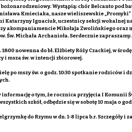
 bożonarodzeniowy. Wystąpią: chór Belcanto pod ba
nisława Kmieciaka, nasze wieliszewskie „Promyki” 
 Katarzyny Ignaciuk, uczestnicy sekcji wokalnej n
rzy akompaniamencie Mikołaja Zwolińskiego oraz n
w. Św. Michała Archanioła. Serdecznie zapraszamy.
. 18:00 nowenna do bł. Elżbiety Róży Czackiej, w środę
 i msza św. w intencji zbiorowej.
ielę po mszy św. o godz. 10:30 spotkanie rodziców i dz
ych.
y informację o tym, że rocznica przyjęcia I Komunii Św
 wszystkich szkół, odbędzie się w sobotę 10 maja o godz
lgrzymkę do Rzymu w dn. 1-8 lipca b.r. Szczegóły i za