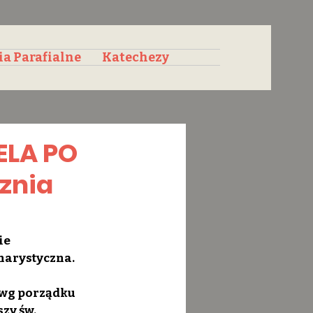
ia Parafialne
Katechezy
ELA PO
znia
ie 
charystyczna.
 wg porządku 
zy św. 