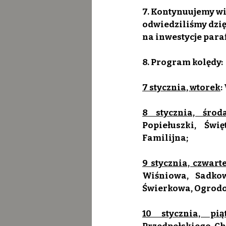
7. Kontynuujemy wi
odwiedziliśmy dzię
na inwestycje paraf
8. Program kolędy:
7 stycznia, wtorek
:
8 stycznia, środ
Popiełuszki, Świ
Familijna;
9 stycznia, czwart
Wiśniowa, Sadkows
Świerkowa, Ogrodo
10 stycznia, pią