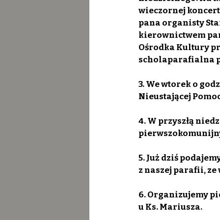
wieczornej koncert
pana organisty Sta
kierownictwem pani
Ośrodka Kultury p
scholaparafialna p
3. We wtorek o godz
Nieustającej Pomocy
4. W przyszłą niedz
pierwszokomunijn
5. Już dziś podajem
z naszej parafii, ze
6. Organizujemy pie
u Ks. Mariusza.