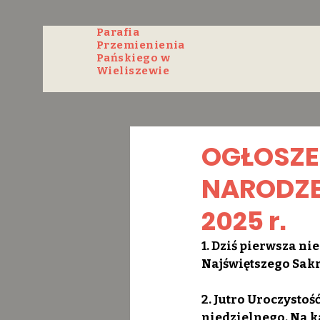
Parafia
Przemienienia
Pańskiego w
Wieliszewie
OGŁOSZEN
NARODZEN
2025 r.
1. Dziś pierwsza ni
Najświętszego Sakr
2. Jutro Uroczysto
niedzielnego. Na k