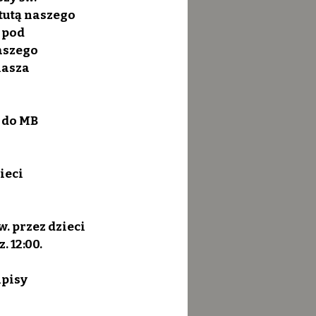
tutą naszego 
 pod 
aszego 
asza 
 do MB 
ieci 
. przez dzieci 
. 12:00.
pisy 