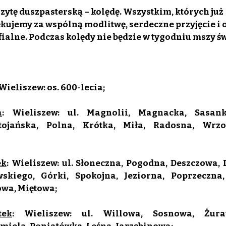
zytę duszpasterską – kolędę. Wszystkim, których już 
kujemy za wspólną modlitwę, serdeczne przyjęcie i o
ialne. Podczas kolędy nie będzie w tygodniu mszy św. 
 Wieliszew: os. 600-lecia;
a
: Wieliszew: ul. Magnolii, Magnacka, Sasank
ętojańska, Polna, Krótka, Miła, Radosna, Wrzos
ek
: Wieliszew: ul. Słoneczna, Pogodna, Deszczowa, D
kiego, Górki, Spokojna, Jeziorna, Poprzeczna, 
wa, Miętowa;
tek
: Wieliszew: ul. Willowa, Sosnowa, Żuraw