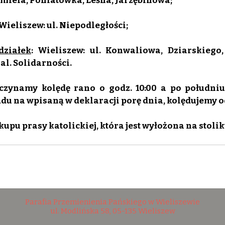
miela, Poniatówka, Leśna, Jarzębinowa;
 Wieliszew: ul. Niepodległości;
działek
: Wieliszew: ul. Konwaliowa, Dziarskiego,
al. Solidarności.
zynamy kolędę rano o godz. 10:00 a po południu o
du na wpisaną w deklaracji porę dnia, kolędujemy od
upu prasy katolickiej, która jest wyłożona na stolik
Parafia Przemienienia Pańskiego w Wieliszewie
ul. Modlińska 58, 05-135 Wieliszew