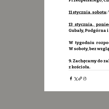
Przedpełskiego, Ch
11 stycznia, sobota
:
13 stycznia, ponie
Gubały, Podgórna i 
W tygodniu rozpoc
W soboty, bez wzglą
9. Zachęcamy do zak
z kościoła.