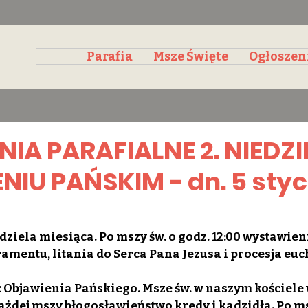
Parafia
Msze Święte
Ogłoszen
IA PARAFIALNE 2. NIEDZI
IU PAŃSKIM - dn. 5 styc
edziela miesiąca. Po mszy św. o godz. 12:00 wystawien
amentu, litania do Serca Pana Jezusa i procesja eu
ść Objawienia Pańskiego. Msze św. w naszym kościele
ażdej mszy błogosławieństwo kredy i kadzidła. Po ms