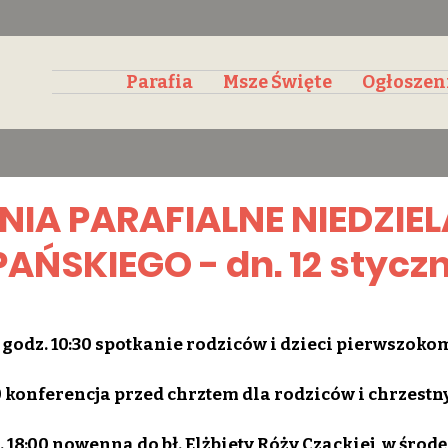
Parafia
Msze Święte
Ogłoszen
IA PARAFIALNE NIEDZIEL
AŃSKIEGO - dn. 12 stycz
 o godz. 10:30 spotkanie rodziców i dzieci pierwszok
:30 konferencja przed chrztem dla rodziców i chrzestn
. 18:00 nowenna do bł. Elżbiety Róży Czackiej, w środę