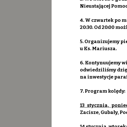
Nieustającej Pomocy
4. W czwartek po m
20:30. Od 20:00 moż
5. Organizujemy pie
u Ks. Mariusza.
6. Kontynuujemy wi
odwiedziliśmy dzię
na inwestycje para
7. Program kolędy:
13 stycznia, ponie
Zacisze, Gubały, Po
14 stycznia, wtorek