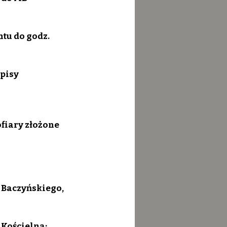
tu do godz. 
pisy 
fiary złożone 
Baczyńskiego, 
. Kościelna;