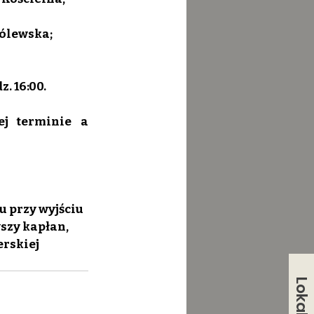
rólewska;
. 16:00.
j terminie a 
u przy wyjściu 
yszy kapłan, 
rskiej 