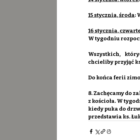
15 stycznia, środa
: 
16 stycznia, czwart
W tygodniu rozpoczy
Wszystkich, któr
chcieliby przyjąć k
Do końca ferii zimo
8. Zachęcamy do zak
z kościoła. W tygodn
kiedy puka do drzwi
przedstawia ks. Łu