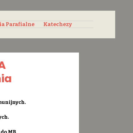
ia Parafialne
Katechezy
A
nia
omunijnych.
ych.
 do MB 