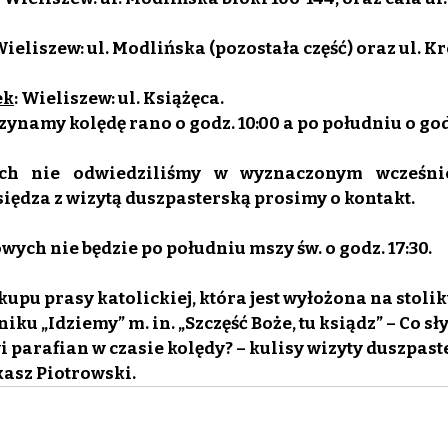
Wieliszew: ul. Modlińska (pozostała część) oraz ul. K
ek
: Wieliszew: ul. Książęca.
namy kolędę rano o godz. 10:00 a po południu o godz
ych nie odwiedziliśmy w wyznaczonym wcześnie
siędza z wizytą duszpasterską prosimy o kontakt.
wych nie będzie po południu mszy św. o godz. 17:30.
upu prasy katolickiej, która jest wyłożona na stolik
iku „Idziemy” m. in. „Szczęść Boże, tu ksiądz” – Co sł
 parafian w czasie kolędy? – kulisy wizyty duszpaste
kasz Piotrowski.