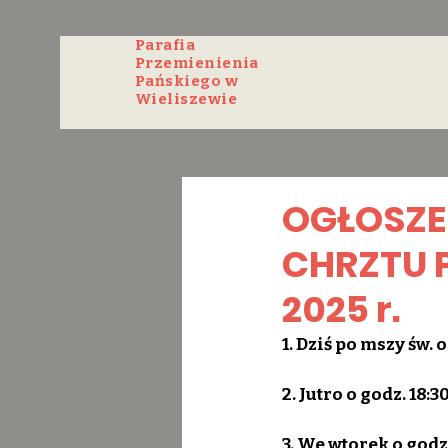
Parafia
Przemienienia
Pańskiego w
Wieliszewie
OGŁOSZEN
CHRZTU P
2025 r.
1. Dziś po mszy św.
2. Jutro o godz. 18
3. We wtorek o godz