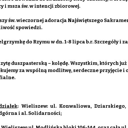
 i msza św. w intencji zbiorowej.
szy św. wieczornej adoracja Najświętszego Sakramen
liwość spowiedzi.
lgrzymkę do Rzymu w dn. 1-8 lipca b.r. Szczegóły i za
zytę duszpasterską – kolędę. Wszystkim, których już 
kujemy za wspólną modlitwę, serdeczne przyjęcie i o
fialne.
działek
: Wieliszew: ul. Konwaliowa, Dziarskiego, 
dgórna i al. Solidarności;
: Wieliszew: ul. Modlińska bloki 106-144, oraz cała ul