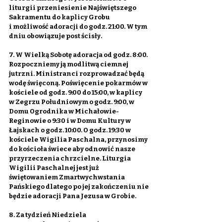
liturgii przeniesienie Najświętszego 
Sakramentu do kaplicy Grobu 
i możliwość adoracji do godz. 21:00. W tym 
dniu obowiązuje post ścisły.
7. W Wielką Sobotę adoracja od godz. 8:00. 
Rozpoczniemy ją modlitwą ciemnej 
jutrzni. Ministranci rozprowadzać będą 
wodę święconą. Poświęcenie pokarmów w 
kościele od godz. 9:00 do 15:00, w kaplicy 
w Zegrzu Południowym o godz. 9:00, w 
Domu Ogrodnika w Michałowie-
Reginowie o 9:30 i w Domu Kultury w 
Łajskach o godz. 10:00. O godz. 19:30 w 
kościele Wigilia Paschalna, przynosimy 
do kościoła świece aby odnowić nasze 
przyrzeczenia chrzcielne. Liturgia 
Wigilii Paschalnej jest już 
świętowaniem Zmartwychwstania 
Pańskiego dlatego po jej zakończeniu nie 
będzie adoracji Pana Jezusa w Grobie.
8. Za tydzień Niedziela 