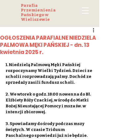
Parafia
Przemienienia
Pańskiego w
Wieliszewie
OGŁOSZENIA PARAFIALNE NIEDZIELA
PALMOWA MĘKI PAŃSKIEJ - dn. 13
kwietnia 2025 r.
1. Niedzielą Palmową Męki Pańskiej 
rozpoczynamy Wielki Tydzień. Dzieci ze 
scholii rozprowadzają palmy. Dochód ze 
sprzedaży zasili fundusz scholi.
2. We wtorek o godz. 18:00 nowenna do Bł. 
Elżbiety Róży Czackiej, w środę do Matki 
Bożej Nieustającej Pomocy i msza św. w 
intencji zbiorowej.
3. Spowiadamy do środy podczas mszy 
świętych. W czasie Triduum 
Paschalnego spowiedzi już nie będzie. 