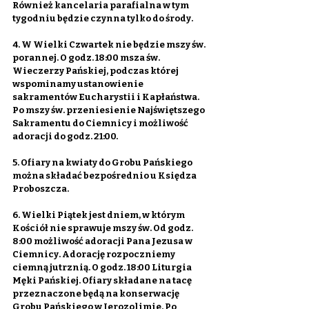
Również kancelaria parafialna w tym 
tygodniu będzie czynna tylko do środy.
4. W Wielki Czwartek nie będzie mszy św. 
porannej. O godz. 18:00 msza św. 
Wieczerzy Pańskiej, podczas której 
wspominamy ustanowienie 
sakramentów Eucharystii i Kapłaństwa. 
Po mszy św. przeniesienie Najświętszego 
Sakramentu do Ciemnicy i możliwość 
adoracji do godz. 21:00.
5. Ofiary na kwiaty do Grobu Pańskiego 
można składać bezpośrednio u Księdza 
Proboszcza.
6. Wielki Piątek jest dniem, w którym 
Kościół nie sprawuje mszy św. Od godz. 
8:00 możliwość adoracji Pana Jezusa w 
Ciemnicy. Adorację rozpoczniemy 
ciemną jutrznią. O godz. 18:00 Liturgia 
Męki Pańskiej. Ofiary składane na tacę 
przeznaczone będą na konserwację 
Grobu Pańskiego w Jerozolimie. Po 