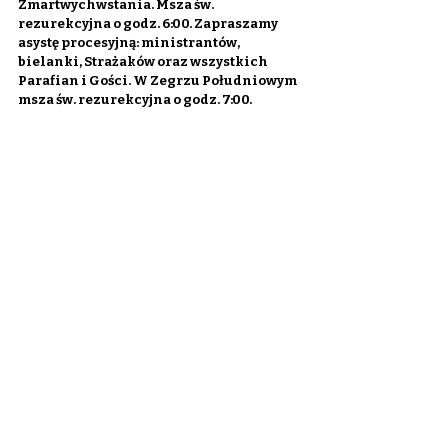
Zmartwychwstania. Msza św. 
rezurekcyjna o godz. 6:00. Zapraszamy 
asystę procesyjną: ministrantów, 
bielanki, Strażaków oraz wszystkich 
Parafian i Gości. W Zegrzu Południowym 
msza św. rezurekcyjna o godz. 7:00.
9. W poniedziałek wielkanocny msze św. 
wg porządku niedzielnego. Ofiary 
zbierane na tacę przeznaczone będą na 
Katolicki Uniwersytet Lubelski.
10. W zakrystii są jeszcze ostatnie świece 
Caritas na stół wielkanocny. Ofiary 
składane przy tej okazji przeznaczone są 
na prowadzenie działalności naszego 
diecezjalnego oddziału Caritas.
11. Zachęcamy do zakupu prasy 
katolickiej, która jest wyłożona na 
stoliku przy wyjściu z kościoła. W 
tygodniku „Idziemy” m. in. „Bolesław, 
pomazaniec Boży” – O okolicznościach i 
znaczeniu koronacji królewskiej z 